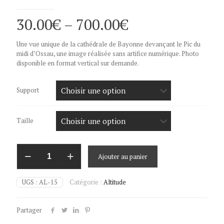
30.00
€
–
700.00
€
Une vue unique de la cathédrale de Bayonne devançant le Pic du
midi d’Ossau, une image réalisée sans artifice numérique. Photo
disponible en format vertical sur demande.
Support
Taille
quantité
Ajouter au panier
de
Cathédrale
de
UGS :
AL-15
Catégorie :
Altitude
Bayonne
et
Pic
Partager
du
Midi